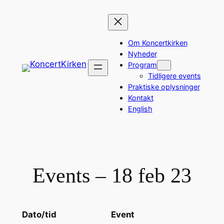
Spring
til
indhold
Om Koncertkirken
Nyheder
Program
Tidligere events
Praktiske oplysninger
Kontakt
English
Events – 18 feb 23
Dato/tid
Event