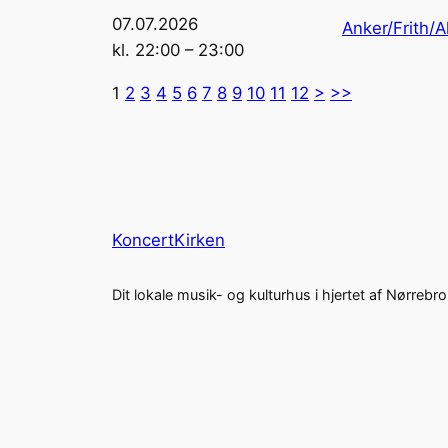
07.07.2026
Anker/Frith/A
kl. 22:00 – 23:00
1
2
3
4
5
6
7
8
9
10
11
12
>
>>
KoncertKirken
Dit lokale musik- og kulturhus i hjertet af Nørrebro