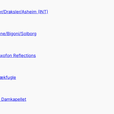
/Draksler/Asheim (INT)
ne/Bigoni/Solborg
ofon Reflections
ækfugle
 Damkapellet