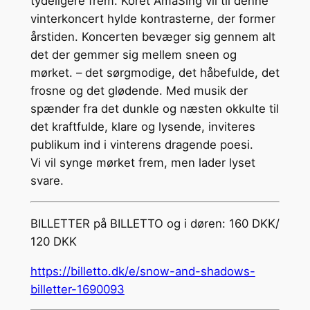
tydeligere frem. Koret AmaSing vil til denne
vinterkoncert hylde kontrasterne, der former
årstiden. Koncerten bevæger sig gennem alt
det der gemmer sig mellem sneen og
mørket. – det sørgmodige, det håbefulde, det
frosne og det glødende. Med musik der
spænder fra det dunkle og næsten okkulte til
det kraftfulde, klare og lysende, inviteres
publikum ind i vinterens dragende poesi.
Vi vil synge mørket frem, men lader lyset
svare.
BILLETTER på BILLETTO og i døren: 160 DKK/
120 DKK
https://billetto.dk/e/snow-and-shadows-
billetter-1690093