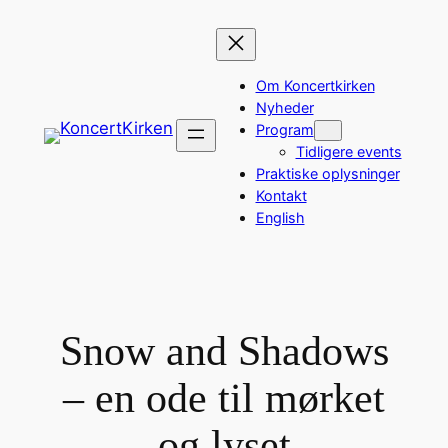
Spring
til
indhold
Om Koncertkirken
Nyheder
Program
Tidligere events
Praktiske oplysninger
Kontakt
English
Snow and Shadows
– en ode til mørket
og lyset