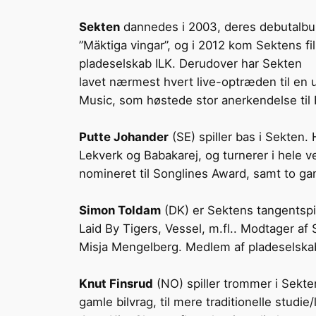
Sekten
dannedes i 2003, deres debutalbum
”Mäktiga vingar”, og i 2012 kom Sektens f
pladeselskab ILK. Derudover har Sekten
lavet nærmest hvert live-optræden til en 
Music, som høstede stor anerkendelse til H
Putte Johander
(SE) spiller bas i Sekten.
Lekverk og Babakarej, og turnerer i hele 
nomineret til Songlines Award, samt to ga
Simon Toldam
(DK) er Sektens tangentspil
Laid By Tigers, Vessel, m.fl.. Modtager af
Misja Mengelberg. Medlem af pladeselskabet
Knut Finsrud
(NO) spiller trommer i Sekten
gamle bilvrag, til mere traditionelle stud