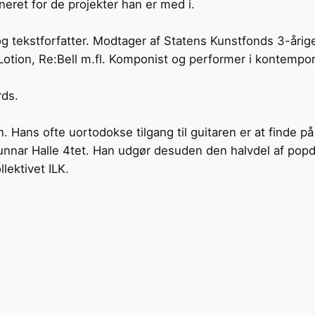
neret for de projekter han er med i.
g tekstforfatter. Modtager af Statens Kunstfonds 3-årige
Lotion, Re:Bell m.fl. Komponist og performer i kontempor
rds.
en. Hans ofte uortodokse tilgang til guitaren er at finde 
Gunnar Halle 4tet. Han udgør desuden den halvdel af pop
lektivet ILK.