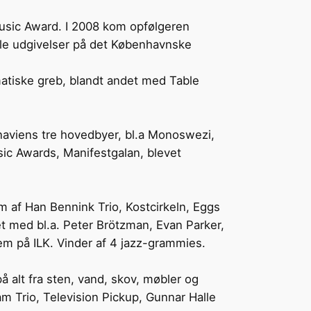
usic Award. I 2008 kom opfølgeren
Alle udgivelser på det Københavnske
matiske greb, blandt andet med Table
dinaviens tre hovedbyer, bl.a Monoswezi,
sic Awards, Manifestgalan, blevet
 af Han Bennink Trio, Kostcirkeln, Eggs
let med bl.a. Peter Brötzman, Evan Parker,
em på ILK. Vinder af 4 jazz-grammies.
å alt fra sten, vand, skov, møbler og
am Trio, Television Pickup, Gunnar Halle