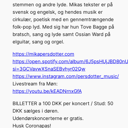
stemmen og andre lyde. Mikas tekster er på
svensk og engelsk, og hendes musik er
cirkulær, poetisk med en gennemtrængende
folk-pop lyd. Med sig har hun Tove Bagge på
bratsch, sang og lyde samt Ossian Ward på
elguitar, sang og orgel.
https://mikapersdotter.com
https://open.spotify.com/album/6J5psHUjJBD80n
si=3GCVavwXSnaSEBvhyr02Qw
https://www.instagram.com/persdotter_music/
Livestream fra Møn:
https://youtu.be/kEADNrnxGfA
BILLETTER a 100 DKK per koncert / Stud: 50
DKK sælges i døren.
Udendørskoncerterne er gratis.
Husk Coronapas!