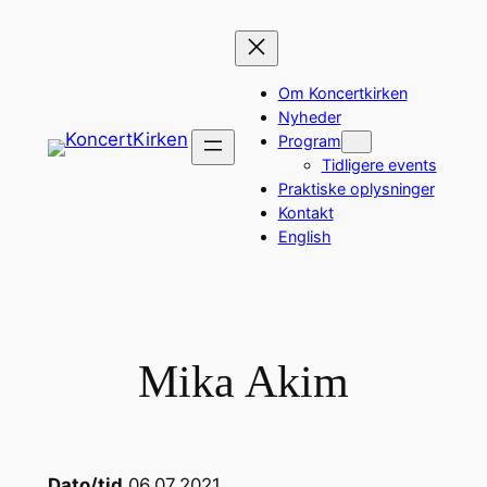
Spring
til
indhold
Om Koncertkirken
Nyheder
Program
Tidligere events
Praktiske oplysninger
Kontakt
English
Mika Akim
Dato/tid
06.07.2021