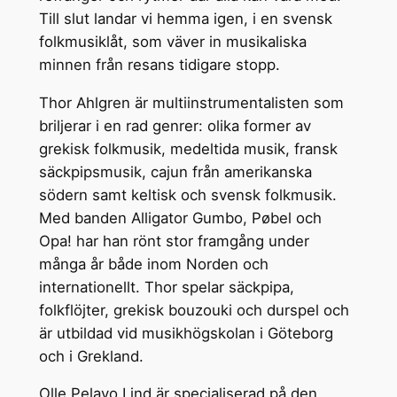
Till slut landar vi hemma igen, i en svensk
folkmusiklåt, som väver in musikaliska
minnen från resans tidigare stopp.
Thor Ahlgren är multiinstrumentalisten som
briljerar i en rad genrer: olika former av
grekisk folkmusik, medeltida musik, fransk
säckpipsmusik, cajun från amerikanska
södern samt keltisk och svensk folkmusik.
Med banden Alligator Gumbo, Pøbel och
Opa! har han rönt stor framgång under
många år både inom Norden och
internationellt. Thor spelar säckpipa,
folkflöjter, grekisk bouzouki och durspel och
är utbildad vid musikhögskolan i Göteborg
och i Grekland.
Olle Pelayo Lind är specialiserad på den