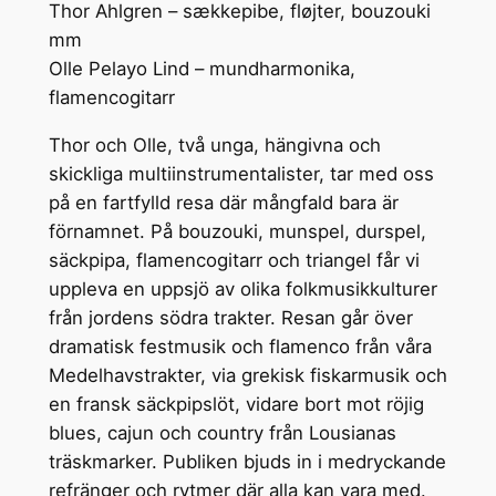
Thor Ahlgren – sækkepibe, fløjter, bouzouki
mm
Olle Pelayo Lind – mundharmonika,
flamencogitarr
Thor och Olle, två unga, hängivna och
skickliga multiinstrumentalister, tar med oss
på en fartfylld resa där mångfald bara är
förnamnet. På bouzouki, munspel, durspel,
säckpipa, flamencogitarr och triangel får vi
uppleva en uppsjö av olika folkmusikkulturer
från jordens södra trakter. Resan går över
dramatisk festmusik och flamenco från våra
Medelhavstrakter, via grekisk fiskarmusik och
en fransk säckpipslöt, vidare bort mot röjig
blues, cajun och country från Lousianas
träskmarker. Publiken bjuds in i medryckande
refränger och rytmer där alla kan vara med.