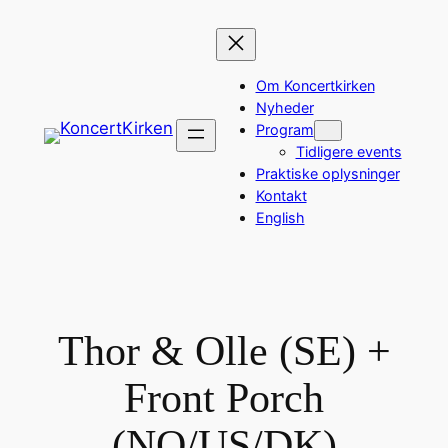
Spring
til
indhold
Om Koncertkirken
Nyheder
Program
Tidligere events
Praktiske oplysninger
Kontakt
English
Thor & Olle (SE) +
Front Porch
(NO/US/DK)