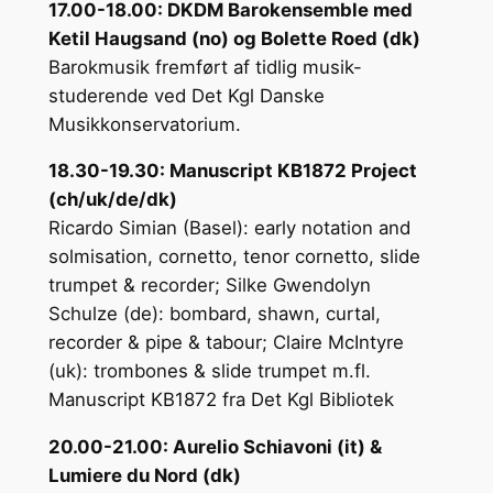
17.00-18.00: DKDM Barokensemble med
Ketil Haugsand (no) og Bolette Roed (dk)
Barokmusik fremført af tidlig musik-
studerende ved Det Kgl Danske
Musikkonservatorium.
18.30-19.30: Manuscript KB1872 Project
(ch/uk/de/dk)
Ricardo Simian (Basel): early notation and
solmisation, cornetto, tenor cornetto, slide
trumpet & recorder; Silke Gwendolyn
Schulze (de): bombard, shawn, curtal,
recorder & pipe & tabour; Claire McIntyre
(uk): trombones & slide trumpet m.fl.
Manuscript KB1872 fra Det Kgl Bibliotek
20.00-21.00: Aurelio Schiavoni (it) &
Lumiere du Nord (dk)