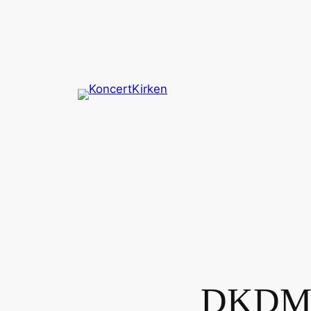
Spring
til
indhold
DKDM