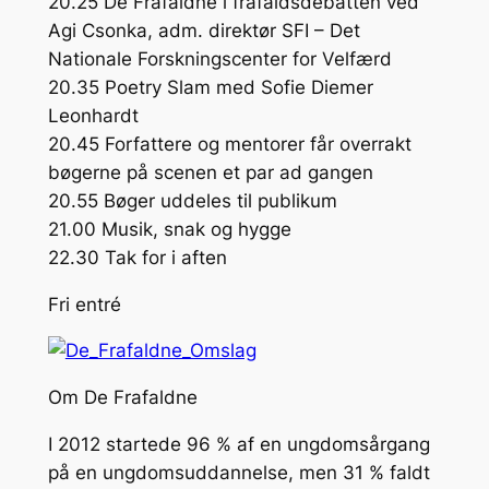
20.25 De Frafaldne i frafaldsdebatten ved
Agi Csonka, adm. direktør SFI – Det
Nationale Forskningscenter for Velfærd
20.35 Poetry Slam med Sofie Diemer
Leonhardt
20.45 Forfattere og mentorer får overrakt
bøgerne på scenen et par ad gangen
20.55 Bøger uddeles til publikum
21.00 Musik, snak og hygge
22.30 Tak for i aften
Fri entré
Om De Frafaldne
I 2012 startede 96 % af en ungdomsårgang
på en ungdomsuddannelse, men 31 % faldt