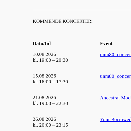
KOMMENDE KONCERTER:
https://www.koncertkirken.dk/2015/04/9
Dato/tid
Event
https://www.koncertkirken.dk/wp-conten
10.08.2026
unm80_concer
kl. 19:00 – 20:30
15.08.2026
unm80_concer
kl. 16:00 – 17:30
21.08.2026
Ancestral Mod
kl. 19:00 – 22:30
26.08.2026
Your Borrowed
kl. 20:00 – 23:15