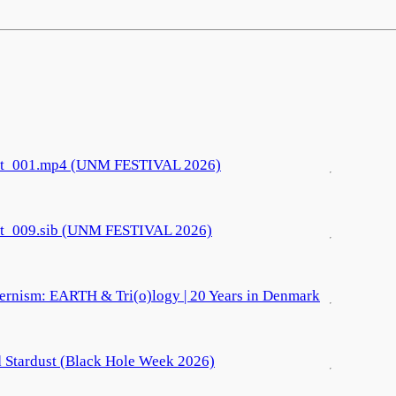
799899/
t/uploads/2021/04/202142811.html
t_001.mp4 (UNM FESTIVAL 2026)
t_009.sib (UNM FESTIVAL 2026)
ernism: EARTH & Tri(o)logy | 20 Years in Denmark
 Stardust (Black Hole Week 2026)