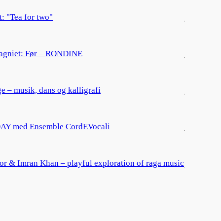
: "Tea for two"
agniet: Før – RONDINE
e – musik, dans og kalligrafi
Y med Ensemble CordEVocali
r & Imran Khan – playful exploration of raga music